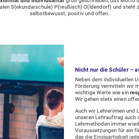
xibilität und Individualität
groß geschrieben, das Motto u
ialen S(ekundarschule) P(reußisch) O(ldendorf) und steht
selbstbewusst, positiv und offen.
Nicht nur die Schüler – a
Neben dem individuellen Un
Förderung vermitteln wir m
wichtige Werte wie ein
res
Wir gehen stets einen off
Auch wir Lehrerinnen und L
unseren Lehrauftrag auch d
Lehrmethoden immer wieder
Voraussetzungen für ein f
das die Einzigartigkeit je