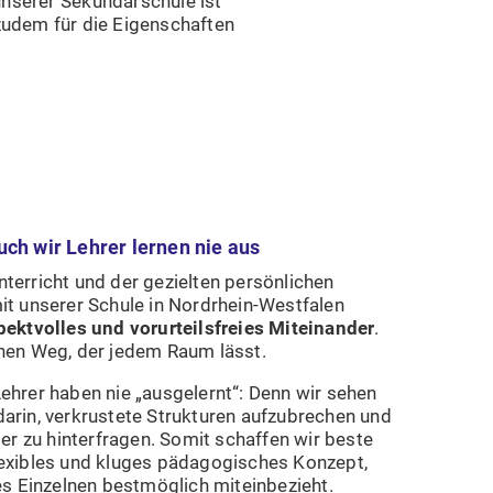
nserer Sekundarschule ist
 zudem für die Eigenschaften
uch wir Lehrer lernen nie aus
terricht und der gezielten persönlichen
it unserer Schule in Nordrhein-Westfalen
pektvolles und vorurteilsfreies Miteinander
.
enen Weg, der jedem Raum lässt.
ehrer haben nie „ausgelernt“: Denn wir sehen
arin, verkrustete Strukturen aufzubrechen und
 zu hinterfragen. Somit schaffen wir beste
lexibles und kluges pädagogisches Konzept,
des Einzelnen bestmöglich miteinbezieht.